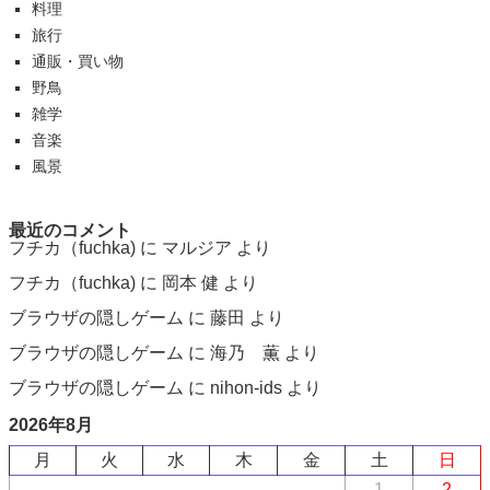
料理
旅行
通販・買い物
野鳥
雑学
音楽
風景
最近のコメント
フチカ（fuchka)
に
マルジア
より
フチカ（fuchka)
に
岡本 健
より
ブラウザの隠しゲーム
に
藤田
より
ブラウザの隠しゲーム
に
海乃 薫
より
ブラウザの隠しゲーム
に
nihon-ids
より
2026年8月
月
火
水
木
金
土
日
1
2