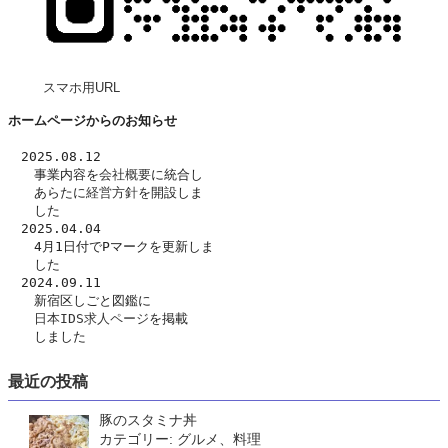
スマホ用URL
ホームページからのお知らせ
　2025.08.12
　　事業内容を
会社概要
に統合し
　　あらたに
経営方針
を開設しま
　　した　
　2025.04.04
　　4月1日付でPマークを更新しま
　　した
　2024.09.11
　　新宿区しごと図鑑に
日本IDS求人ページ
を掲載
　　しました
最近の投稿
豚のスタミナ丼
カテゴリー: グルメ、料理