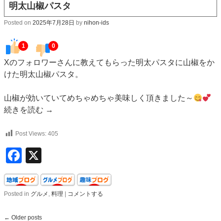
明太山椒パスタ
Posted on
2025年7月28日
by
nihon-ids
1
0
Xのフォロワーさんに教えてもらった明太パスタに山椒をか
けた明太山椒パスタ。
山椒が効いていてめちゃめちゃ美味しく頂きました～
続きを読む
→
Post Views:
405
Facebook
X
Posted in
グルメ
,
料理
|
コメントする
←
Older posts