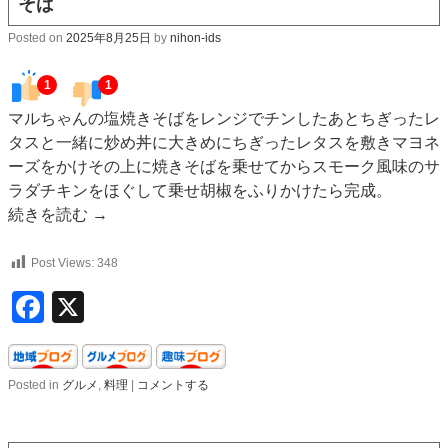
そば
Posted on
2025年8月25日
by
nihon-ids
1
1
マルちゃんの塩焼きそばをレンジでチンしたあとちぎったレ
タスと一緒に炒め丼に大きめにちぎったレタスを敷きマヨネ
ーズをかけその上に焼きそばを乗せてからスモーク風味のサ
ラダチキンをほぐして乗せ胡椒をふりかけたら完成。
続きを読む
→
Post Views:
348
Facebook
X
Posted in
グルメ
,
料理
|
コメントする