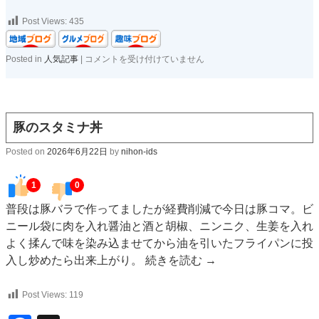
Post Views:
435
週
Posted in
人気記事
|
コメントを受け付けていません
間
人
気
記
事
豚のスタミナ丼
ベ
ス
Posted on
2026年6月22日
by
nihon-ids
ト
５
1
0
は
普段は豚バラで作ってましたが経費削減で今日は豚コマ。ビ
ニール袋に肉を入れ醤油と酒と胡椒、ニンニク、生姜を入れ
よく揉んで味を染み込ませてから油を引いたフライパンに投
入し炒めたら出来上がり。
続きを読む
→
Post Views:
119