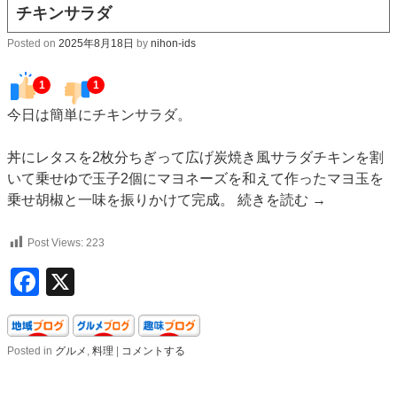
チキンサラダ
Posted on
2025年8月18日
by
nihon-ids
1
1
今日は簡単にチキンサラダ。
丼にレタスを2枚分ちぎって広げ炭焼き風サラダチキンを割
いて乗せゆで玉子2個にマヨネーズを和えて作ったマヨ玉を
乗せ胡椒と一味を振りかけて完成。
続きを読む
→
Post Views:
223
Facebook
X
Posted in
グルメ
,
料理
|
コメントする