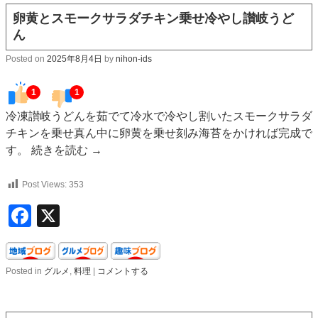
卵黄とスモークサラダチキン乗せ冷やし讃岐うど
ん
Posted on
2025年8月4日
by
nihon-ids
1
1
冷凍讃岐うどんを茹でて冷水で冷やし割いたスモークサラダ
チキンを乗せ真ん中に卵黄を乗せ刻み海苔をかければ完成で
す。
続きを読む
→
Post Views:
353
Facebook
X
Posted in
グルメ
,
料理
|
コメントする