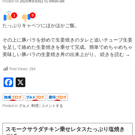
Posted on
2025年9月8日
by
nihon-ids
1
0
たっぷりキャベツにほかほかご飯。
その上に豚バラを炒めて生姜焼きのタレと追いチューブ生姜
を足して絡めた生姜焼きを乗せて完成。簡単でめちゃめちゃ
美味しい豚バラの生姜焼き丼の出来上がり。
続きを読む
→
Post Views:
294
Facebook
X
Posted in
グルメ
,
料理
|
コメントする
スモークサラダチキン乗せレタスたっぷり塩焼き