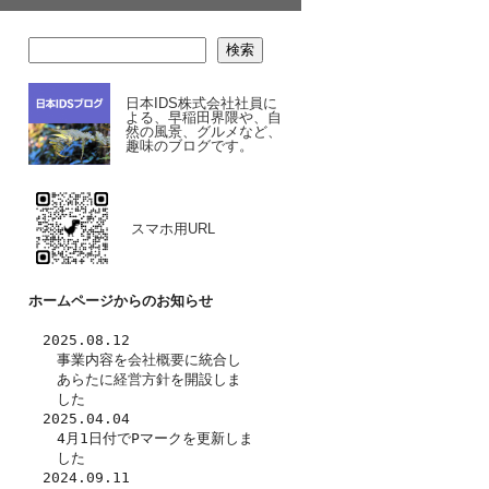
検索
日本IDS株式会社社員に
よる、早稲田界隈や、自
然の風景、グルメなど、
趣味のブログです。
スマホ用URL
ホームページからのお知らせ
　2025.08.12
　　事業内容を
会社概要
に統合し
　　あらたに
経営方針
を開設しま
　　した　
　2025.04.04
　　4月1日付でPマークを更新しま
　　した
　2024.09.11