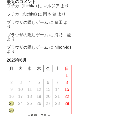
最近のコメント
フチカ（fuchka)
に
マルジア
より
フチカ（fuchka)
に
岡本 健
より
ブラウザの隠しゲーム
に
藤田
よ
り
ブラウザの隠しゲーム
に
海乃 薫
より
ブラウザの隠しゲーム
に
nihon-ids
より
2025年6月
月
火
水
木
金
土
日
1
2
3
4
5
6
7
8
9
10
11
12
13
14
15
16
17
18
19
20
21
22
23
24
25
26
27
28
29
30