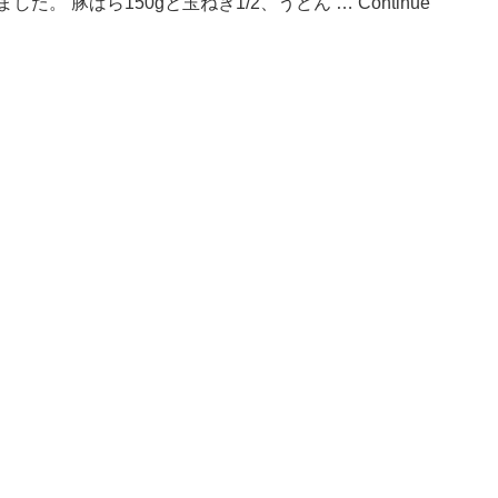
た。 豚ばら150gと玉ねぎ1/2、うどん …
Continue