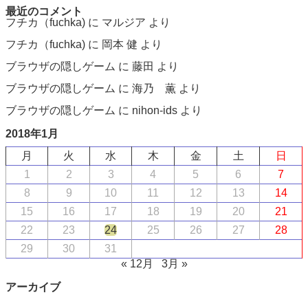
最近のコメント
フチカ（fuchka)
に
マルジア
より
フチカ（fuchka)
に
岡本 健
より
ブラウザの隠しゲーム
に
藤田
より
ブラウザの隠しゲーム
に
海乃 薫
より
ブラウザの隠しゲーム
に
nihon-ids
より
2018年1月
月
火
水
木
金
土
日
1
2
3
4
5
6
7
8
9
10
11
12
13
14
15
16
17
18
19
20
21
22
23
24
25
26
27
28
29
30
31
« 12月
3月 »
アーカイブ