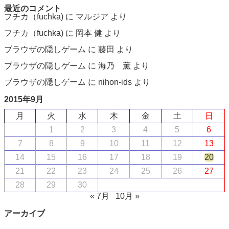
最近のコメント
フチカ（fuchka)
に
マルジア
より
フチカ（fuchka)
に
岡本 健
より
ブラウザの隠しゲーム
に
藤田
より
ブラウザの隠しゲーム
に
海乃 薫
より
ブラウザの隠しゲーム
に
nihon-ids
より
2015年9月
月
火
水
木
金
土
日
1
2
3
4
5
6
7
8
9
10
11
12
13
14
15
16
17
18
19
20
21
22
23
24
25
26
27
28
29
30
« 7月
10月 »
アーカイブ