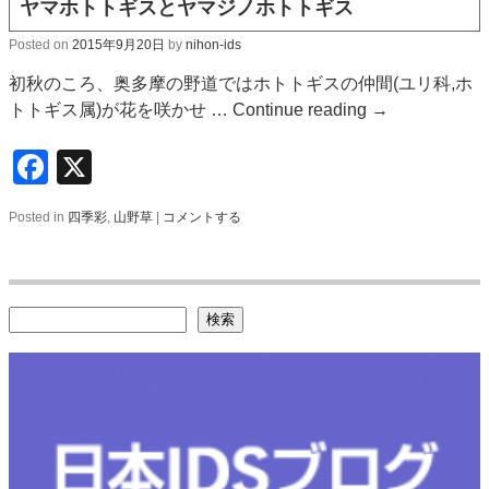
ヤマホトトギスとヤマジノホトトギス
Posted on
2015年9月20日
by
nihon-ids
初秋のころ、奥多摩の野道ではホトトギスの仲間(ユリ科,ホ
トトギス属)が花を咲かせ …
Continue reading
→
Facebook
X
Posted in
四季彩
,
山野草
|
コメントする
検索