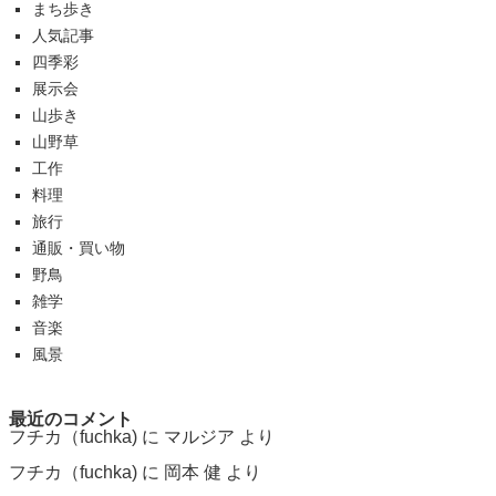
まち歩き
人気記事
四季彩
展示会
山歩き
山野草
工作
料理
旅行
通販・買い物
野鳥
雑学
音楽
風景
最近のコメント
フチカ（fuchka)
に
マルジア
より
フチカ（fuchka)
に
岡本 健
より