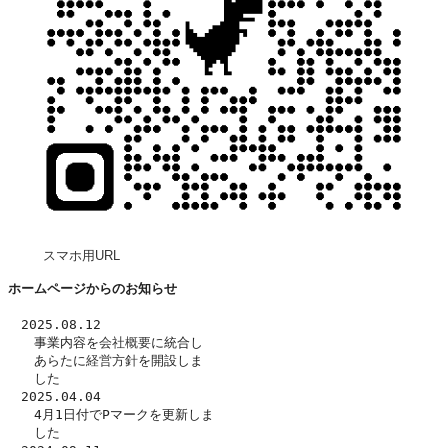
スマホ用URL
ホームページからのお知らせ
　2025.08.12
　　事業内容を
会社概要
に統合し
　　あらたに
経営方針
を開設しま
　　した　
　2025.04.04
　　4月1日付でPマークを更新しま
　　した