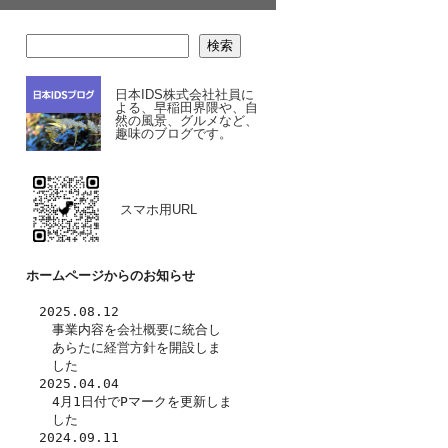
検索
日本IDS株式会社社員に
よる、早稲田界隈や、自
然の風景、グルメなど、
趣味のブログです。
スマホ用URL
ホームページからのお知らせ
　2025.08.12
　　事業内容を
会社概要
に統合し
　　あらたに
経営方針
を開設しま
　　した　
　2025.04.04
　　4月1日付でPマークを更新しま
　　した
　2024.09.11