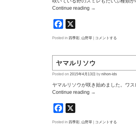
咲いている野のスミレもだいぶ種類が増
Continue reading
→
Facebook
X
Posted in
四季彩
,
山野草
|
コメントする
ヤマルリソウ
Posted on
2015年4月13日
by
nihon-ids
ヤマルリソウが咲き始めました。ワス
Continue reading
→
Facebook
X
Posted in
四季彩
,
山野草
|
コメントする