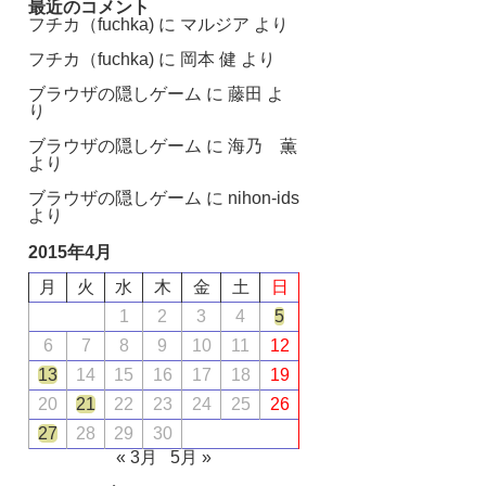
最近のコメント
フチカ（fuchka)
に
マルジア
より
フチカ（fuchka)
に
岡本 健
より
ブラウザの隠しゲーム
に
藤田
よ
り
ブラウザの隠しゲーム
に
海乃 薫
より
ブラウザの隠しゲーム
に
nihon-ids
より
2015年4月
月
火
水
木
金
土
日
1
2
3
4
5
6
7
8
9
10
11
12
13
14
15
16
17
18
19
20
21
22
23
24
25
26
27
28
29
30
« 3月
5月 »