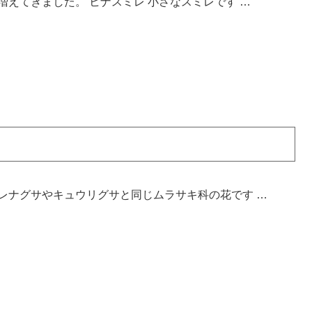
えてきました。 ヒナスミレ 小さなスミレです …
レナグサやキュウリグサと同じムラサキ科の花です …