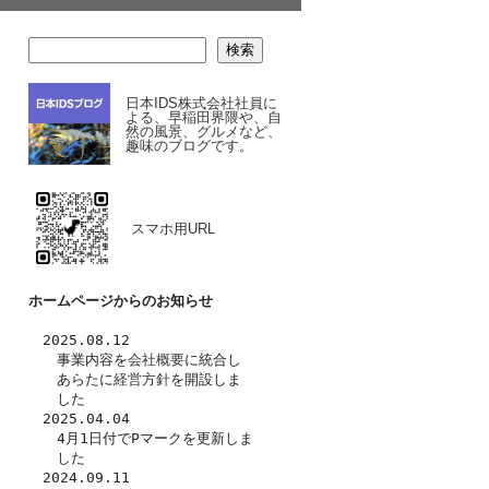
検索
日本IDS株式会社社員に
よる、早稲田界隈や、自
然の風景、グルメなど、
趣味のブログです。
スマホ用URL
ホームページからのお知らせ
　2025.08.12
　　事業内容を
会社概要
に統合し
　　あらたに
経営方針
を開設しま
　　した　
　2025.04.04
　　4月1日付でPマークを更新しま
　　した
　2024.09.11