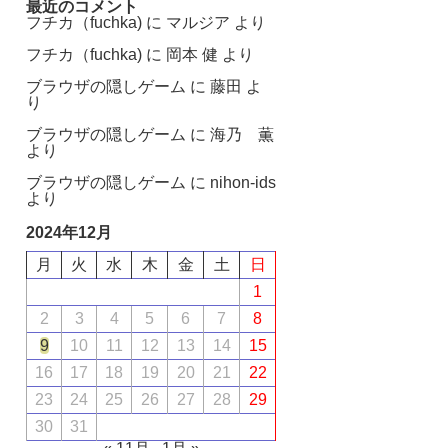
最近のコメント
フチカ（fuchka)
に
マルジア
より
フチカ（fuchka)
に
岡本 健
より
ブラウザの隠しゲーム
に
藤田
よ
り
ブラウザの隠しゲーム
に
海乃 薫
より
ブラウザの隠しゲーム
に
nihon-ids
より
2024年12月
月
火
水
木
金
土
日
1
2
3
4
5
6
7
8
9
10
11
12
13
14
15
16
17
18
19
20
21
22
23
24
25
26
27
28
29
30
31