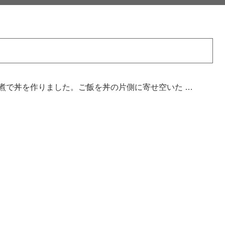
煮で丼を作りました。ご飯を丼の片側に寄せ空いた …