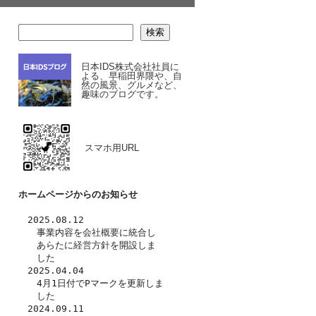
検索
日本IDS株式会社社員に
よる、早稲田界隈や、自
然の風景、グルメなど、
趣味のブログです。
スマホ用URL
ホームページからのお知らせ
　2025.08.12
　　事業内容を
会社概要
に統合し
　　あらたに
経営方針
を開設しま
　　した　
　2025.04.04
　　4月1日付でPマークを更新しま
　　した
　2024.09.11