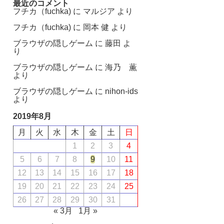
最近のコメント
フチカ（fuchka)
に
マルジア
より
フチカ（fuchka)
に
岡本 健
より
ブラウザの隠しゲーム
に
藤田
よ
り
ブラウザの隠しゲーム
に
海乃 薫
より
ブラウザの隠しゲーム
に
nihon-ids
より
2019年8月
月
火
水
木
金
土
日
1
2
3
4
5
6
7
8
9
10
11
12
13
14
15
16
17
18
19
20
21
22
23
24
25
26
27
28
29
30
31
« 3月
1月 »