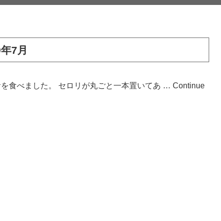
9年7月
食を食べました。 セロリが丸ごと一本置いてあ …
Continue