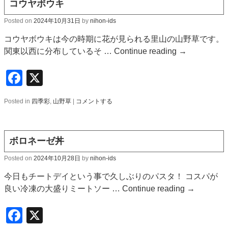
コウヤボウキ
Posted on
2024年10月31日
by
nihon-ids
コウヤボウキは今の時期に花が見られる里山の山野草です。
関東以西に分布しているそ …
Continue reading
→
Facebook
X
Posted in
四季彩
,
山野草
|
コメントする
ボロネーゼ丼
Posted on
2024年10月28日
by
nihon-ids
今日もチートデイという事で久しぶりのパスタ！ コスパが
良い冷凍の大盛りミートソー …
Continue reading
→
Facebook
X