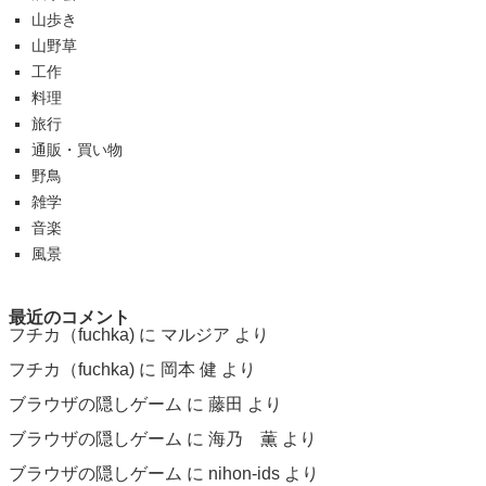
山歩き
山野草
工作
料理
旅行
通販・買い物
野鳥
雑学
音楽
風景
最近のコメント
フチカ（fuchka)
に
マルジア
より
フチカ（fuchka)
に
岡本 健
より
ブラウザの隠しゲーム
に
藤田
より
ブラウザの隠しゲーム
に
海乃 薫
より
ブラウザの隠しゲーム
に
nihon-ids
より