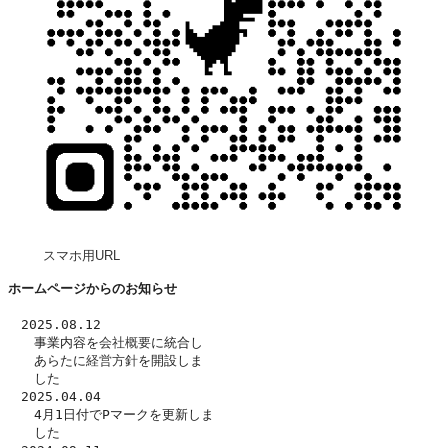
スマホ用URL
ホームページからのお知らせ
　2025.08.12
　　事業内容を
会社概要
に統合し
　　あらたに
経営方針
を開設しま
　　した　
　2025.04.04
　　4月1日付でPマークを更新しま
　　した