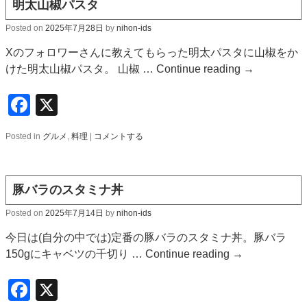
明太山椒パスタ
Posted on
2025年7月28日
by
nihon-ids
Xのフォロワーさんに教えてもらった明太パスタに山椒をか
けた明太山椒パスタ。 山椒 …
Continue reading
→
Facebook
X
Posted in
グルメ
,
料理
|
コメントする
豚バラのスタミナ丼
Posted on
2025年7月14日
by
nihon-ids
今日は(自分の中では)定番の豚バラのスタミナ丼。豚バラ
150gにキャベツの千切り …
Continue reading
→
Facebook
X