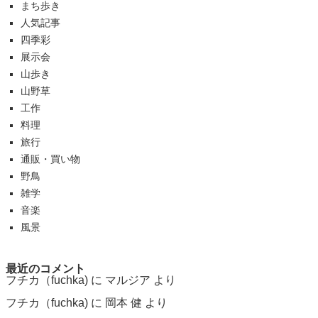
まち歩き
人気記事
四季彩
展示会
山歩き
山野草
工作
料理
旅行
通販・買い物
野鳥
雑学
音楽
風景
最近のコメント
フチカ（fuchka)
に
マルジア
より
フチカ（fuchka)
に
岡本 健
より