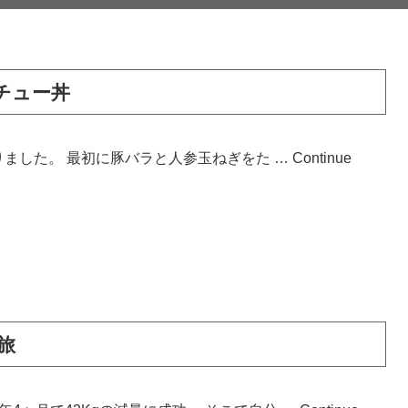
チュー丼
作りました。 最初に豚バラと人参玉ねぎをた …
Continue
旅