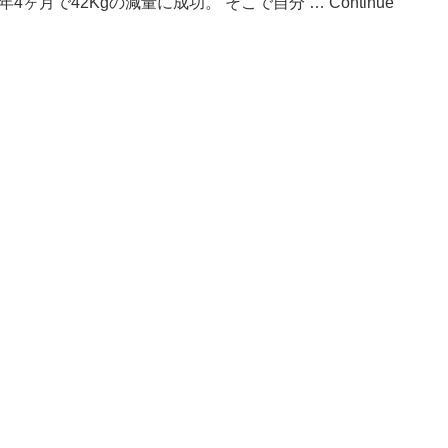
4ヶ月で42Kgの減量に成功。 そこで自分 …
Continue