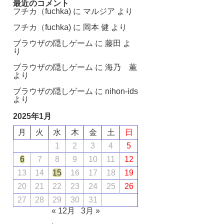
最近のコメント
フチカ（fuchka)
に
マルジア
より
フチカ（fuchka)
に
岡本 健
より
ブラウザの隠しゲーム
に
藤田
よ
り
ブラウザの隠しゲーム
に
海乃 薫
より
ブラウザの隠しゲーム
に
nihon-ids
より
2025年1月
月
火
水
木
金
土
日
1
2
3
4
5
6
7
8
9
10
11
12
13
14
15
16
17
18
19
20
21
22
23
24
25
26
27
28
29
30
31
« 12月
3月 »