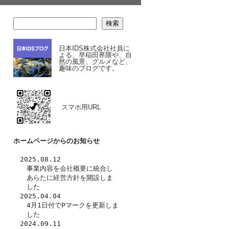
検索
日本IDS株式会社社員に
よる、早稲田界隈や、自
然の風景、グルメなど、
趣味のブログです。
スマホ用URL
ホームページからのお知らせ
　2025.08.12
　　事業内容を
会社概要
に統合し
　　あらたに
経営方針
を開設しま
　　した　
　2025.04.04
　　4月1日付でPマークを更新しま
　　した
　2024.09.11