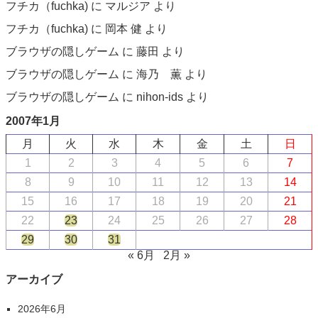
フチカ（fuchka)
に
マルジア
より
フチカ（fuchka)
に
岡本 健
より
ブラウザの隠しゲーム
に
藤田
より
ブラウザの隠しゲーム
に
海乃 薫
より
ブラウザの隠しゲーム
に
nihon-ids
より
2007年1月
月
火
水
木
金
土
日
1
2
3
4
5
6
7
8
9
10
11
12
13
14
15
16
17
18
19
20
21
22
23
24
25
26
27
28
29
30
31
« 6月
2月 »
アーカイブ
2026年6月