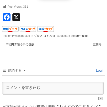
Post Views:
331
Facebook
X
This entry was posted in
グルメ
,
まち歩き
. Bookmark the
permalink
.
←
早稲田界隈今日の昼飯
三朝庵
→
購読する
Login
日本語が含まれない投稿は無視されますのでご注意くださ