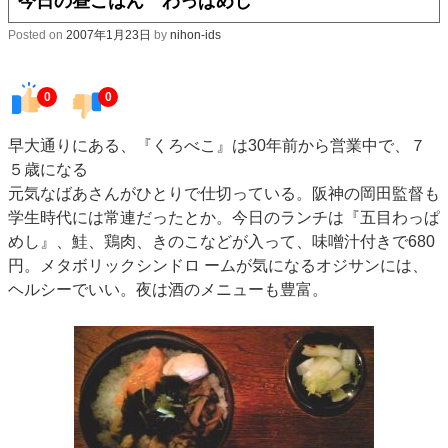
今日の昼ごはん わっぱめし
Posted on
2007年1月23日
by
nihon-ids
0
0
早大通りにある、『くろべこ』は30年前から営業中で、７
５歳になる
元気なばあさんがひとりで仕切っている。阪神の岡田監督も
学生時代には常連だったとか。今日のランチは『五目わっぱ
めし』、鮭、鶏肉、きのこなどが入って、味噌汁付きで680
円。メタボリックシンドロ ームが気になるオジサンには、
ヘルシーでいい。夜は酒のメニューも豊富。