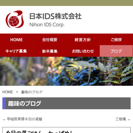
HOME
>
趣味のブログ
←
早稲田界隈今日の昼飯
三朝庵
→