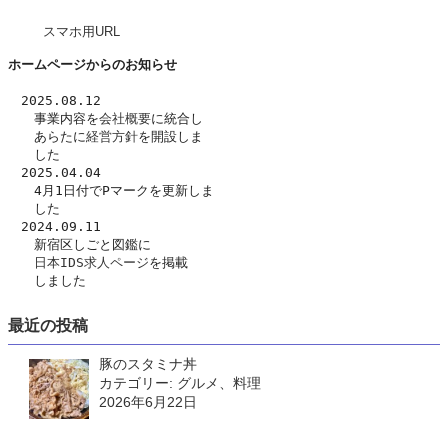
スマホ用URL
ホームページからのお知らせ
　2025.08.12
　　事業内容を
会社概要
に統合し
　　あらたに
経営方針
を開設しま
　　した　
　2025.04.04
　　4月1日付でPマークを更新しま
　　した
　2024.09.11
　　新宿区しごと図鑑に
日本IDS求人ページ
を掲載
　　しました
最近の投稿
豚のスタミナ丼
カテゴリー: グルメ、料理
2026年6月22日