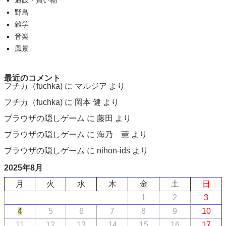
野鳥
雑学
音楽
風景
最近のコメント
フチカ（fuchka)
に
マルジア
より
フチカ（fuchka)
に
岡本 健
より
ブラウザの隠しゲーム
に
藤田
より
ブラウザの隠しゲーム
に
海乃 薫
より
ブラウザの隠しゲーム
に
nihon-ids
より
2025年8月
月
火
水
木
金
土
日
1
2
3
4
5
6
7
8
9
10
11
12
13
14
15
16
17