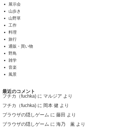
展示会
山歩き
山野草
工作
料理
旅行
通販・買い物
野鳥
雑学
音楽
風景
最近のコメント
フチカ（fuchka)
に
マルジア
より
フチカ（fuchka)
に
岡本 健
より
ブラウザの隠しゲーム
に
藤田
より
ブラウザの隠しゲーム
に
海乃 薫
より