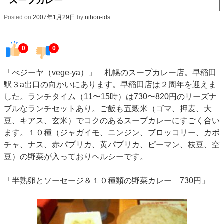
スープカレー
Posted on
2007年1月29日
by
nihon-ids
0
0
「べジーヤ（vege-ya）」 札幌のスープカレー店。早稲田
駅３a出口の向かいにあります。早稲田店は２周年を迎えま
した。ランチタイム（11〜15時）は730〜820円のリーズナ
ブルなランチセットあり。ご飯も五穀米（ゴマ、押麦、大
豆、キアス、玄米）でコクのあるスープカレーにすごく合い
ます。１０種（ジャガイモ、ニンジン、ブロッコリー、カボ
チャ、ナス、赤パプリカ、黄パプリカ、ピーマン、枝豆、空
豆）の野菜が入っておりヘルシーです。
「半熟卵とソーセージ＆１０種類の野菜カレー 730円」