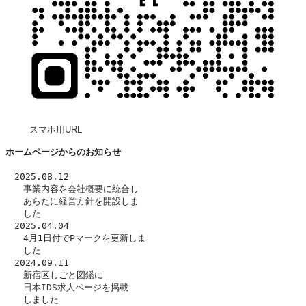
スマホ用URL
ホームページからのお知らせ
　2025.08.12
　　事業内容を
会社概要
に統合し
　　あらたに
経営方針
を開設しま
　　した　
　2025.04.04
　　4月1日付でPマークを更新しま
　　した
　2024.09.11
　　新宿区しごと図鑑に
日本IDS求人ページ
を掲載
　　しました