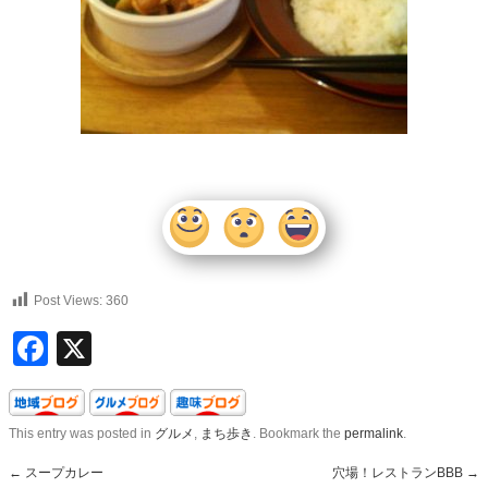
Post Views:
360
Facebook
X
This entry was posted in
グルメ
,
まち歩き
. Bookmark the
permalink
.
←
スープカレー
穴場！レストランBBB
→