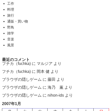
工作
料理
旅行
通販・買い物
野鳥
雑学
音楽
風景
最近のコメント
フチカ（fuchka)
に
マルジア
より
フチカ（fuchka)
に
岡本 健
より
ブラウザの隠しゲーム
に
藤田
より
ブラウザの隠しゲーム
に
海乃 薫
より
ブラウザの隠しゲーム
に
nihon-ids
より
2007年1月