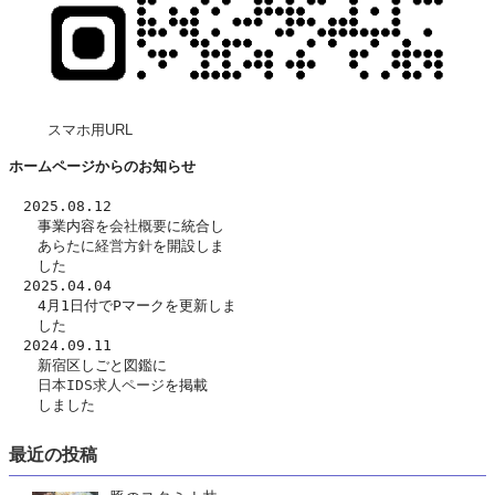
スマホ用URL
ホームページからのお知らせ
　2025.08.12
　　事業内容を
会社概要
に統合し
　　あらたに
経営方針
を開設しま
　　した　
　2025.04.04
　　4月1日付でPマークを更新しま
　　した
　2024.09.11
　　新宿区しごと図鑑に
日本IDS求人ページ
を掲載
　　しました
最近の投稿