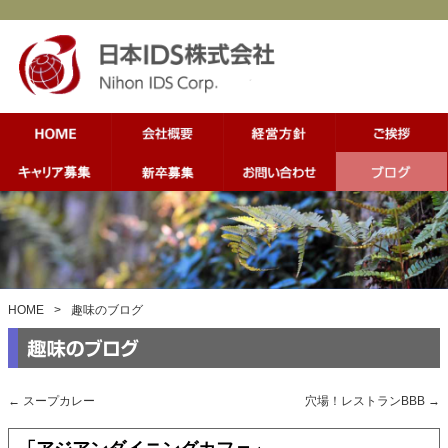
HOME
>
趣味のブログ
←
スープカレー
穴場！レストランBBB
→