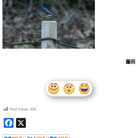
藤田
Post Views:
406
Facebook
X