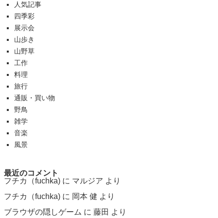
人気記事
四季彩
展示会
山歩き
山野草
工作
料理
旅行
通販・買い物
野鳥
雑学
音楽
風景
最近のコメント
フチカ（fuchka)
に
マルジア
より
フチカ（fuchka)
に
岡本 健
より
ブラウザの隠しゲーム
に
藤田
より