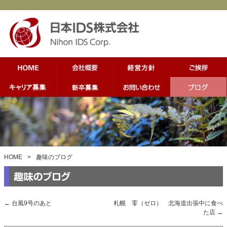
HOME
>
趣味のブログ
←
台風9号のあと
札幌 零（ゼロ） 北海道出張中に食べ
た店
→