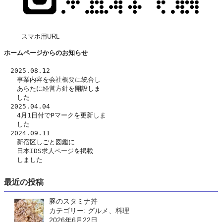
スマホ用URL
ホームページからのお知らせ
　2025.08.12
　　事業内容を
会社概要
に統合し
　　あらたに
経営方針
を開設しま
　　した　
　2025.04.04
　　4月1日付でPマークを更新しま
　　した
　2024.09.11
　　新宿区しごと図鑑に
日本IDS求人ページ
を掲載
　　しました
最近の投稿
豚のスタミナ丼
カテゴリー: グルメ、料理
2026年6月22日