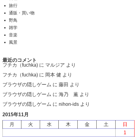
旅行
通販・買い物
野鳥
雑学
音楽
風景
最近のコメント
フチカ（fuchka)
に
マルジア
より
フチカ（fuchka)
に
岡本 健
より
ブラウザの隠しゲーム
に
藤田
より
ブラウザの隠しゲーム
に
海乃 薫
より
ブラウザの隠しゲーム
に
nihon-ids
より
2015年11月
月
火
水
木
金
土
日
1