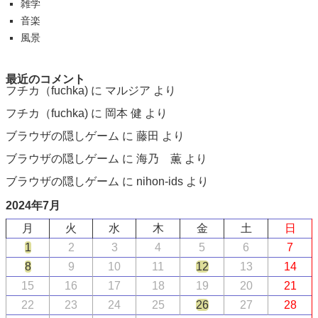
雑学
音楽
風景
最近のコメント
フチカ（fuchka)
に
マルジア
より
フチカ（fuchka)
に
岡本 健
より
ブラウザの隠しゲーム
に
藤田
より
ブラウザの隠しゲーム
に
海乃 薫
より
ブラウザの隠しゲーム
に
nihon-ids
より
2024年7月
月
火
水
木
金
土
日
1
2
3
4
5
6
7
8
9
10
11
12
13
14
15
16
17
18
19
20
21
22
23
24
25
26
27
28