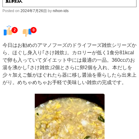
鮭雑炊
Posted on
2024年7月26日
by
nihon-ids
2
0
今日はお勧めのアマノフーズのドライフーズ雑炊シリーズか
ら、ほぐし身入り｢さけ雑炊｣。カロリーが低く1食分81kcal
で卵も入っていてダイエット中には最適の一品。360ccのお
湯を沸かし｢さけ雑炊｣2個とさらに卵2個を入れ、本だしを
少々加えご飯がほぐれたら器に移し醤油を垂らしたら出来上
がり。めちゃめちゃお手軽で美味しい雑炊の完成です。