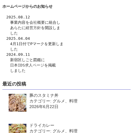
ホームページからのお知らせ
　2025.08.12
　　事業内容を
会社概要
に統合し
　　あらたに
経営方針
を開設しま
　　した　
　2025.04.04
　　4月1日付でPマークを更新しま
　　した
　2024.09.11
　　新宿区しごと図鑑に
日本IDS求人ページ
を掲載
　　しました
最近の投稿
豚のスタミナ丼
カテゴリー: グルメ、料理
2026年6月22日
ドライカレー
カテゴリー: グルメ、料理