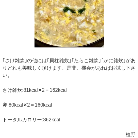
｢さけ雑炊｣の他には｢貝柱雑炊｣｢たらこ雑炊｣｢かに雑炊｣があ
りどれも美味しく頂けます。是非、機会があればお試し下さ
い。
さけ雑炊:81‪kcal✕2＝162kcal
卵:80kcal‪✕2＝160kcal
トータルカロリー:362kcal
植野