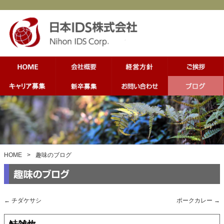
HOME
>
趣味のブログ
←
チダケサシ
ポークカレー
→