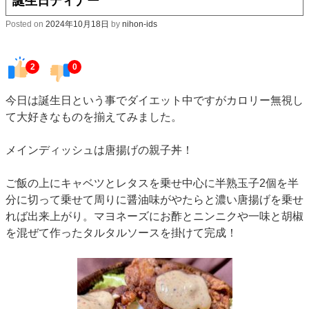
誕生日ディナー
Posted on
2024年10月18日
by
nihon-ids
2
0
今日は誕生日という事でダイエット中ですがカロリー無視し
て大好きなものを揃えてみました。
メインディッシュは唐揚げの親子丼！
ご飯の上にキャベツとレタスを乗せ中心に半熟玉子2個を半
分に切って乗せて周りに醤油味がやたらと濃い唐揚げを乗せ
れば出来上がり。マヨネーズにお酢とニンニクや一味と胡椒
を混ぜて作ったタルタルソースを掛けて完成！