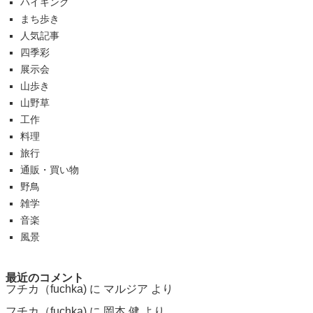
ハイキング
まち歩き
人気記事
四季彩
展示会
山歩き
山野草
工作
料理
旅行
通販・買い物
野鳥
雑学
音楽
風景
最近のコメント
フチカ（fuchka)
に
マルジア
より
フチカ（fuchka)
に
岡本 健
より