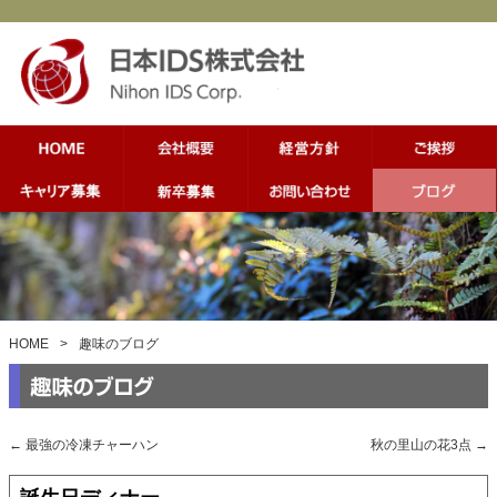
HOME
>
趣味のブログ
←
最強の冷凍チャーハン
秋の里山の花3点
→