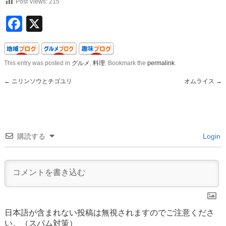
Post Views:
215
Facebook
X
This entry was posted in
グルメ
,
料理
. Bookmark the
permalink
.
←
ニリンソウとチゴユリ
オムライス
→
購読する
Login
日本語が含まれない投稿は無視されますのでご注意くださ
い。（スパム対策）