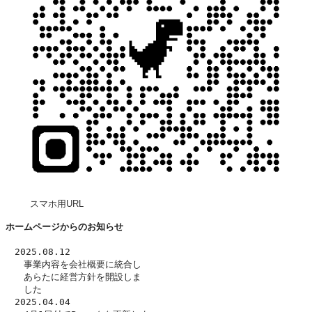
スマホ用URL
ホームページからのお知らせ
　2025.08.12
　　事業内容を
会社概要
に統合し
　　あらたに
経営方針
を開設しま
　　した　
　2025.04.04