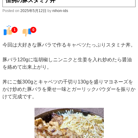
恒例の豚スタミナ丼
Posted on
2025年5月12日
by
nihon-ids
1
0
今回は大好きな豚バラで作るキャベツたっぷりスタミナ丼。
豚バラ120gに塩胡椒しニンニクと生姜を入れ炒めたら醤油
を絡めて出来上がり。
丼にご飯300gとキャベツの千切り130gを盛りマヨネーズを
かけ炒めた豚バラを乗せ一味とガーリックパウダーを振りか
けて完成です。