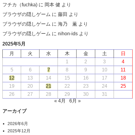
フチカ（fuchka)
に
岡本 健
より
ブラウザの隠しゲーム
に
藤田
より
ブラウザの隠しゲーム
に
海乃 薫
より
ブラウザの隠しゲーム
に
nihon-ids
より
2025年5月
月
火
水
木
金
土
日
1
2
3
4
5
6
7
8
9
10
11
12
13
14
15
16
17
18
19
20
21
22
23
24
25
26
27
28
29
30
31
« 4月
6月 »
アーカイブ
2026年6月
2025年12月