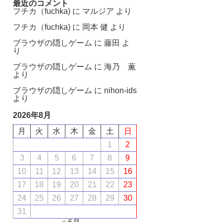
最近のコメント
フチカ（fuchka)
に
マルジア
より
フチカ（fuchka)
に
岡本 健
より
ブラウザの隠しゲーム
に
藤田
よ
り
ブラウザの隠しゲーム
に
海乃 薫
より
ブラウザの隠しゲーム
に
nihon-ids
より
2026年8月
月
火
水
木
金
土
日
1
2
3
4
5
6
7
8
9
10
11
12
13
14
15
16
17
18
19
20
21
22
23
24
25
26
27
28
29
30
31