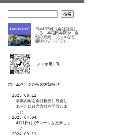
検索
日本IDS株式会社社員に
よる、早稲田界隈や、自
然の風景、グルメなど、
趣味のブログです。
スマホ用URL
ホームページからのお知らせ
　2025.08.12
　　事業内容を
会社概要
に統合し
　　あらたに
経営方針
を開設しま
　　した　
　2025.04.04
　　4月1日付でPマークを更新しま
　　した
　2024.09.11