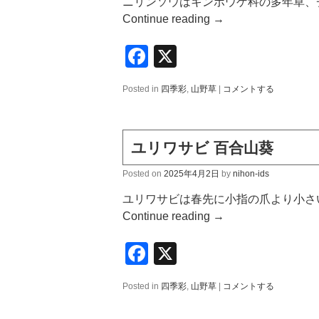
ニリンソウはキンポウゲ科の多年草、チ
Continue reading
→
Facebook
X
Posted in
四季彩
,
山野草
|
コメントする
ユリワサビ 百合山葵
Posted on
2025年4月2日
by
nihon-ids
ユリワサビは春先に小指の爪より小さ
Continue reading
→
Facebook
X
Posted in
四季彩
,
山野草
|
コメントする