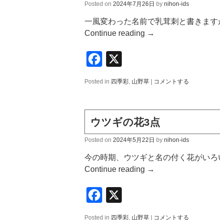
Posted on
2024年7月26日
by
nihon-ids
一風変わった名前で乳茸刺と書きます
Continue reading
→
Facebook
X
Posted in
四季彩
,
山野草
|
コメントする
ウツギの花3点
Posted on
2024年5月22日
by
nihon-ids
今の時期、ウツギと名の付く花がいろ
Continue reading
→
Facebook
X
Posted in
四季彩
,
山野草
|
コメントする