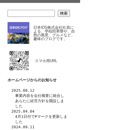
検索
日本IDS株式会社社員に
よる、早稲田界隈や、自
然の風景、グルメなど、
趣味のブログです。
スマホ用URL
ホームページからのお知らせ
　2025.08.12
　　事業内容を
会社概要
に統合し
　　あらたに
経営方針
を開設しま
　　した　
　2025.04.04
　　4月1日付でPマークを更新しま
　　した
　2024.09.11