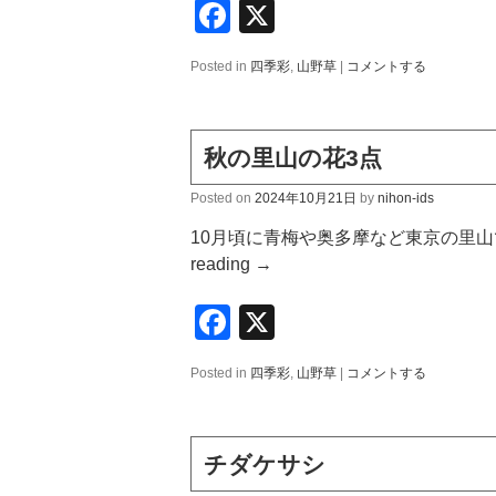
Facebook
X
Posted in
四季彩
,
山野草
|
コメントする
秋の里山の花3点
Posted on
2024年10月21日
by
nihon-ids
10月頃に青梅や奥多摩など東京の里山
reading
→
Facebook
X
Posted in
四季彩
,
山野草
|
コメントする
チダケサシ