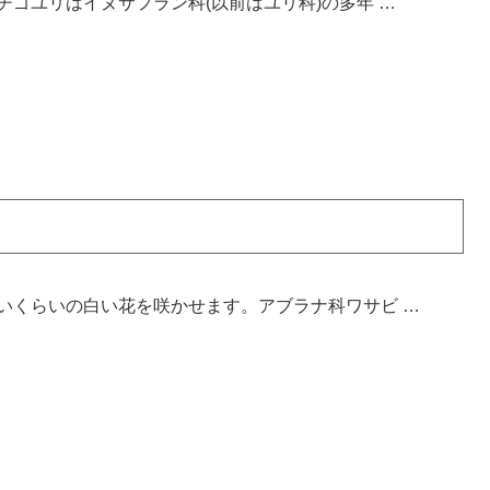
ゴユリはイヌサフラン科(以前はユリ科)の多年 …
いくらいの白い花を咲かせます。アブラナ科ワサビ …