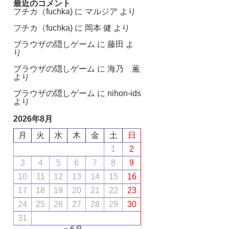
最近のコメント
フチカ（fuchka)
に
マルジア
より
フチカ（fuchka)
に
岡本 健
より
ブラウザの隠しゲーム
に
藤田
よ
り
ブラウザの隠しゲーム
に
海乃 薫
より
ブラウザの隠しゲーム
に
nihon-ids
より
2026年8月
月
火
水
木
金
土
日
1
2
3
4
5
6
7
8
9
10
11
12
13
14
15
16
17
18
19
20
21
22
23
24
25
26
27
28
29
30
31