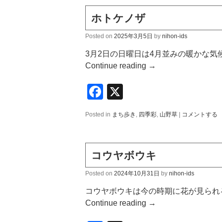
ホトケノザ
Posted on
2025年3月5日
by
nihon-ids
3月2日の日曜日は4月並みの暖かな気
Continue reading
→
Facebook
X
Posted in
まち歩き
,
四季彩
,
山野草
|
コメントする
コウヤボウキ
Posted on
2024年10月31日
by
nihon-ids
コウヤボウキは今の時期に花が見られ
Continue reading
→