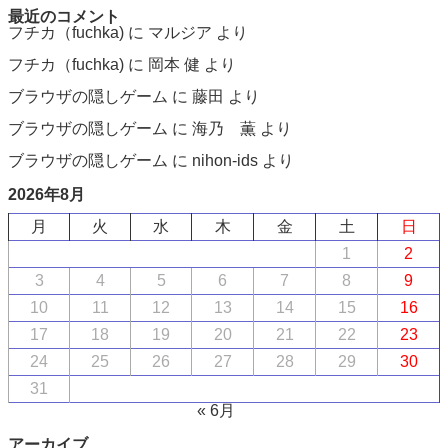
最近のコメント
フチカ（fuchka)
に
マルジア
より
フチカ（fuchka)
に
岡本 健
より
ブラウザの隠しゲーム
に
藤田
より
ブラウザの隠しゲーム
に
海乃 薫
より
ブラウザの隠しゲーム
に
nihon-ids
より
2026年8月
月
火
水
木
金
土
日
1
2
3
4
5
6
7
8
9
10
11
12
13
14
15
16
17
18
19
20
21
22
23
24
25
26
27
28
29
30
31
« 6月
アーカイブ