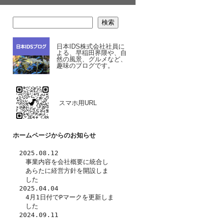
検索
日本IDS株式会社社員に
よる、早稲田界隈や、自
然の風景、グルメなど、
趣味のブログです。
スマホ用URL
ホームページからのお知らせ
　2025.08.12
　　事業内容を
会社概要
に統合し
　　あらたに
経営方針
を開設しま
　　した　
　2025.04.04
　　4月1日付でPマークを更新しま
　　した
　2024.09.11