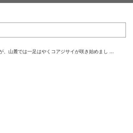
が、山麓では一足はやくコアジサイが咲き始めまし …