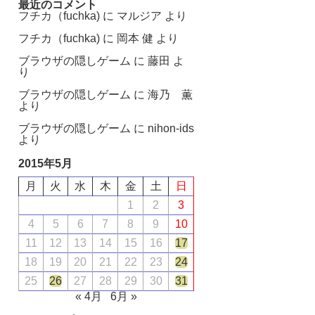
最近のコメント
フチカ（fuchka)
に
マルジア
より
フチカ（fuchka)
に
岡本 健
より
ブラウザの隠しゲーム
に
藤田
よ
り
ブラウザの隠しゲーム
に
海乃 薫
より
ブラウザの隠しゲーム
に
nihon-ids
より
2015年5月
月
火
水
木
金
土
日
1
2
3
4
5
6
7
8
9
10
11
12
13
14
15
16
17
18
19
20
21
22
23
24
25
26
27
28
29
30
31
« 4月
6月 »