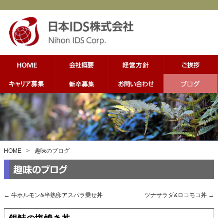
HOME
>
趣味のブログ
←
牛ホルモン&半熟卵アスパラ乗せ丼
ツナサラダ&ロコモコ丼
→