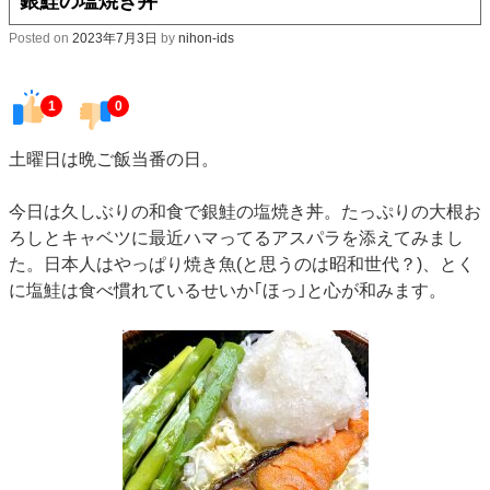
銀鮭の塩焼き丼
Posted on
2023年7月3日
by
nihon-ids
1
0
土曜日は晩ご飯当番の日。
今日は久しぶりの和食で銀鮭の塩焼き丼。たっぷりの大根お
ろしとキャベツに最近ハマってるアスパラを添えてみまし
た。日本人はやっぱり焼き魚(と思うのは昭和世代？)、とく
に塩鮭は食べ慣れているせいか｢ほっ｣と心が和みます。