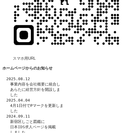
スマホ用URL
ホームページからのお知らせ
　2025.08.12
　　事業内容を
会社概要
に統合し
　　あらたに
経営方針
を開設しま
　　した　
　2025.04.04
　　4月1日付でPマークを更新しま
　　した
　2024.09.11
　　新宿区しごと図鑑に
日本IDS求人ページ
を掲載
　　しました