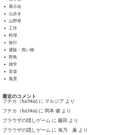
展示会
山歩き
山野草
工作
料理
旅行
通販・買い物
野鳥
雑学
音楽
風景
最近のコメント
フチカ（fuchka)
に
マルジア
より
フチカ（fuchka)
に
岡本 健
より
ブラウザの隠しゲーム
に
藤田
より
ブラウザの隠しゲーム
に
海乃 薫
より