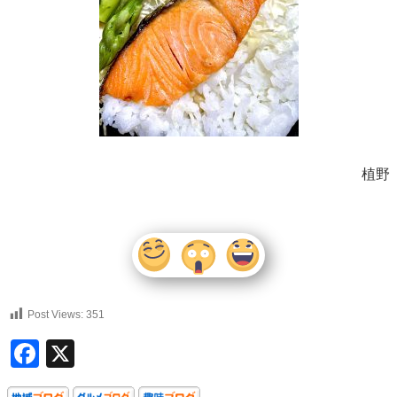
植野
Post Views:
351
Facebook
X