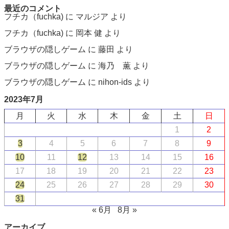
最近のコメント
フチカ（fuchka)
に
マルジア
より
フチカ（fuchka)
に
岡本 健
より
ブラウザの隠しゲーム
に
藤田
より
ブラウザの隠しゲーム
に
海乃 薫
より
ブラウザの隠しゲーム
に
nihon-ids
より
2023年7月
月
火
水
木
金
土
日
1
2
3
4
5
6
7
8
9
10
11
12
13
14
15
16
17
18
19
20
21
22
23
24
25
26
27
28
29
30
31
« 6月
8月 »
アーカイブ