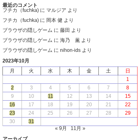
最近のコメント
フチカ（fuchka)
に
マルジア
より
フチカ（fuchka)
に
岡本 健
より
ブラウザの隠しゲーム
に
藤田
より
ブラウザの隠しゲーム
に
海乃 薫
より
ブラウザの隠しゲーム
に
nihon-ids
より
2023年10月
月
火
水
木
金
土
日
1
2
3
4
5
6
7
8
9
10
11
12
13
14
15
16
17
18
19
20
21
22
23
24
25
26
27
28
29
30
31
« 9月
11月 »
アーカイブ