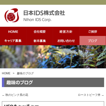
HOME
>
趣味のブログ
←
秋のピンク系の花
ローストビーフ丼
→