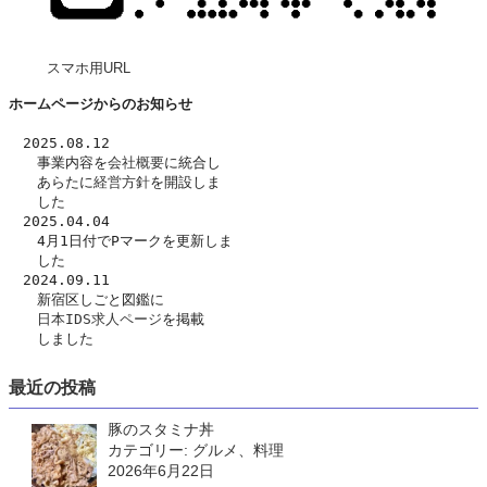
スマホ用URL
ホームページからのお知らせ
　2025.08.12
　　事業内容を
会社概要
に統合し
　　あらたに
経営方針
を開設しま
　　した　
　2025.04.04
　　4月1日付でPマークを更新しま
　　した
　2024.09.11
　　新宿区しごと図鑑に
日本IDS求人ページ
を掲載
　　しました
最近の投稿
豚のスタミナ丼
カテゴリー: グルメ、料理
2026年6月22日