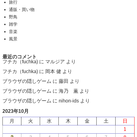
旅行
通販・買い物
野鳥
雑学
音楽
風景
最近のコメント
フチカ（fuchka)
に
マルジア
より
フチカ（fuchka)
に
岡本 健
より
ブラウザの隠しゲーム
に
藤田
より
ブラウザの隠しゲーム
に
海乃 薫
より
ブラウザの隠しゲーム
に
nihon-ids
より
2023年10月
月
火
水
木
金
土
日
1