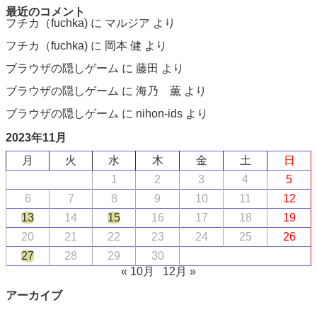
最近のコメント
フチカ（fuchka)
に
マルジア
より
フチカ（fuchka)
に
岡本 健
より
ブラウザの隠しゲーム
に
藤田
より
ブラウザの隠しゲーム
に
海乃 薫
より
ブラウザの隠しゲーム
に
nihon-ids
より
2023年11月
月
火
水
木
金
土
日
1
2
3
4
5
6
7
8
9
10
11
12
13
14
15
16
17
18
19
20
21
22
23
24
25
26
27
28
29
30
« 10月
12月 »
アーカイブ