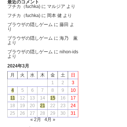
最近のコメント
フチカ（fuchka)
に
マルジア
より
フチカ（fuchka)
に
岡本 健
より
ブラウザの隠しゲーム
に
藤田
よ
り
ブラウザの隠しゲーム
に
海乃 薫
より
ブラウザの隠しゲーム
に
nihon-ids
より
2024年3月
月
火
水
木
金
土
日
1
2
3
4
5
6
7
8
9
10
11
12
13
14
15
16
17
18
19
20
21
22
23
24
25
26
27
28
29
30
31
« 2月
4月 »