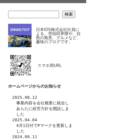
検索
日本IDS株式会社社員に
よる、早稲田界隈や、自
然の風景、グルメなど、
趣味のブログです。
スマホ用URL
ホームページからのお知らせ
　2025.08.12
　　事業内容を
会社概要
に統合し
　　あらたに
経営方針
を開設しま
　　した　
　2025.04.04
　　4月1日付でPマークを更新しま
　　した
　2024.09.11