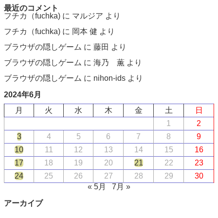
最近のコメント
フチカ（fuchka)
に
マルジア
より
フチカ（fuchka)
に
岡本 健
より
ブラウザの隠しゲーム
に
藤田
より
ブラウザの隠しゲーム
に
海乃 薫
より
ブラウザの隠しゲーム
に
nihon-ids
より
2024年6月
月
火
水
木
金
土
日
1
2
3
4
5
6
7
8
9
10
11
12
13
14
15
16
17
18
19
20
21
22
23
24
25
26
27
28
29
30
« 5月
7月 »
アーカイブ