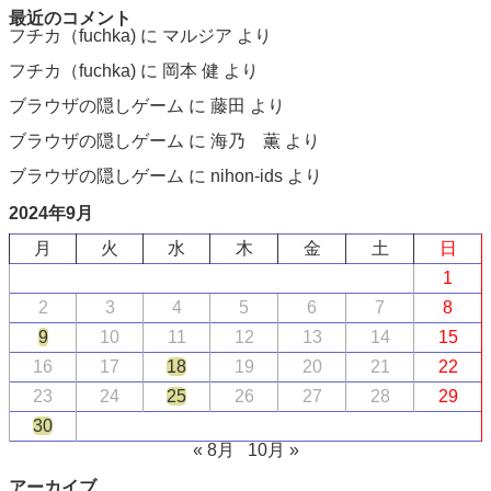
最近のコメント
フチカ（fuchka)
に
マルジア
より
フチカ（fuchka)
に
岡本 健
より
ブラウザの隠しゲーム
に
藤田
より
ブラウザの隠しゲーム
に
海乃 薫
より
ブラウザの隠しゲーム
に
nihon-ids
より
2024年9月
月
火
水
木
金
土
日
1
2
3
4
5
6
7
8
9
10
11
12
13
14
15
16
17
18
19
20
21
22
23
24
25
26
27
28
29
30
« 8月
10月 »
アーカイブ