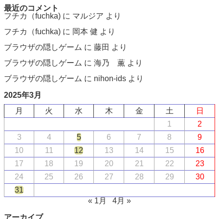
最近のコメント
フチカ（fuchka)
に
マルジア
より
フチカ（fuchka)
に
岡本 健
より
ブラウザの隠しゲーム
に
藤田
より
ブラウザの隠しゲーム
に
海乃 薫
より
ブラウザの隠しゲーム
に
nihon-ids
より
2025年3月
月
火
水
木
金
土
日
1
2
3
4
5
6
7
8
9
10
11
12
13
14
15
16
17
18
19
20
21
22
23
24
25
26
27
28
29
30
31
« 1月
4月 »
アーカイブ