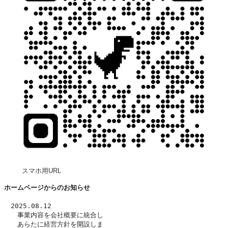
スマホ用URL
ホームページからのお知らせ
　2025.08.12
　　事業内容を
会社概要
に統合し
　　あらたに
経営方針
を開設しま