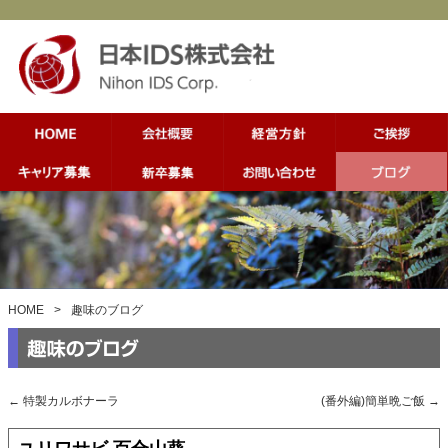
HOME
>
趣味のブログ
←
特製カルボナーラ
(番外編)簡単晩ご飯
→