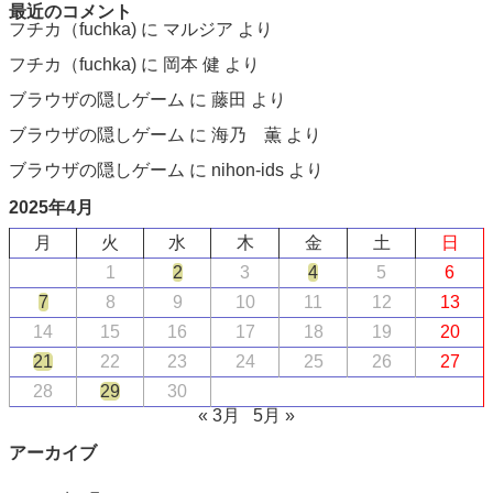
最近のコメント
フチカ（fuchka)
に
マルジア
より
フチカ（fuchka)
に
岡本 健
より
ブラウザの隠しゲーム
に
藤田
より
ブラウザの隠しゲーム
に
海乃 薫
より
ブラウザの隠しゲーム
に
nihon-ids
より
2025年4月
月
火
水
木
金
土
日
1
2
3
4
5
6
7
8
9
10
11
12
13
14
15
16
17
18
19
20
21
22
23
24
25
26
27
28
29
30
« 3月
5月 »
アーカイブ