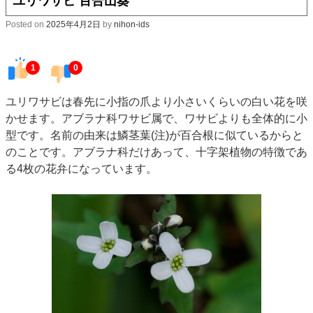
ユリワサビ 百合山葵
Posted on
2025年4月2日
by
nihon-ids
1
0
ユリワサビは春先に小指の爪より小さいくらいの白い花を咲
かせます。アブラナ科ワサビ属で、ワサビよりも全体的に小
型です。名前の由来は鱗茎葉(注)が百合根に似ているからと
のことです。
アブラナ科だけあって、十字架植物の特徴であ
る4枚の花弁になっています。