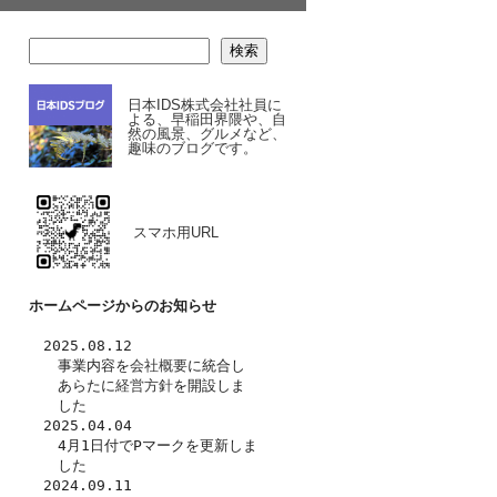
検索
日本IDS株式会社社員に
よる、早稲田界隈や、自
然の風景、グルメなど、
趣味のブログです。
スマホ用URL
ホームページからのお知らせ
　2025.08.12
　　事業内容を
会社概要
に統合し
　　あらたに
経営方針
を開設しま
　　した　
　2025.04.04
　　4月1日付でPマークを更新しま
　　した
　2024.09.11