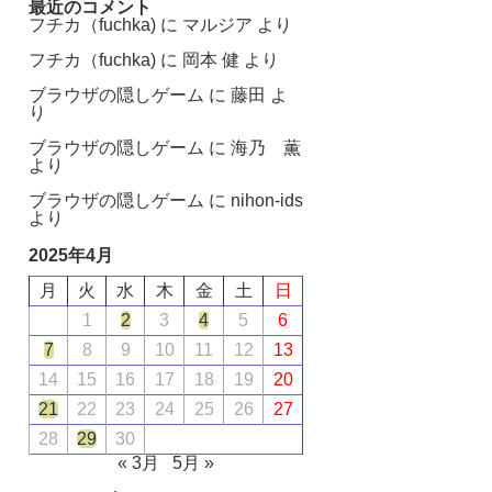
最近のコメント
フチカ（fuchka)
に
マルジア
より
フチカ（fuchka)
に
岡本 健
より
ブラウザの隠しゲーム
に
藤田
よ
り
ブラウザの隠しゲーム
に
海乃 薫
より
ブラウザの隠しゲーム
に
nihon-ids
より
2025年4月
月
火
水
木
金
土
日
1
2
3
4
5
6
7
8
9
10
11
12
13
14
15
16
17
18
19
20
21
22
23
24
25
26
27
28
29
30
« 3月
5月 »