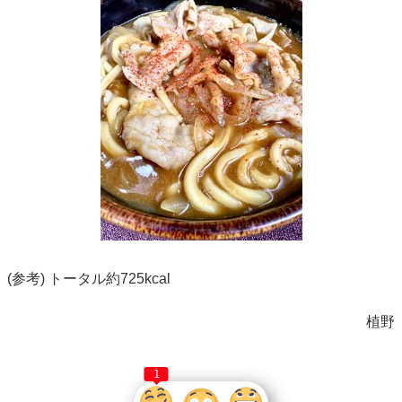
(参考) トータル約725kcal
植野
1