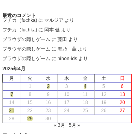
最近のコメント
フチカ（fuchka)
に
マルジア
より
フチカ（fuchka)
に
岡本 健
より
ブラウザの隠しゲーム
に
藤田
より
ブラウザの隠しゲーム
に
海乃 薫
より
ブラウザの隠しゲーム
に
nihon-ids
より
2025年4月
月
火
水
木
金
土
日
1
2
3
4
5
6
7
8
9
10
11
12
13
14
15
16
17
18
19
20
21
22
23
24
25
26
27
28
29
30
« 3月
5月 »