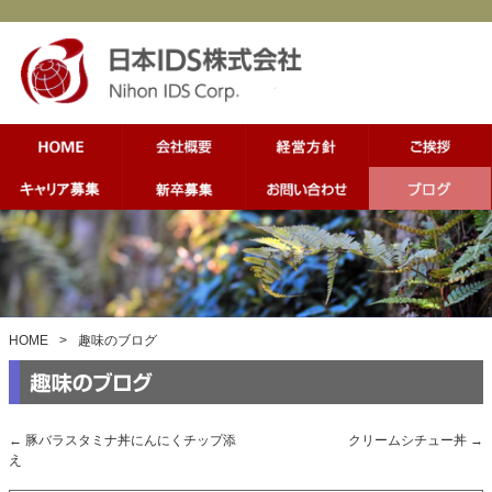
HOME
>
趣味のブログ
←
豚バラスタミナ丼にんにくチップ添
クリームシチュー丼
→
え