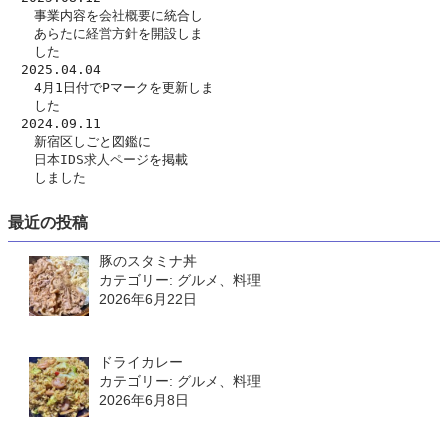
　　事業内容を
会社概要
に統合し
　　あらたに
経営方針
を開設しま
　　した　
　2025.04.04
　　4月1日付でPマークを更新しま
　　した
　2024.09.11
　　新宿区しごと図鑑に
日本IDS求人ページ
を掲載
　　しました
最近の投稿
豚のスタミナ丼
カテゴリー: グルメ、料理
2026年6月22日
ドライカレー
カテゴリー: グルメ、料理
2026年6月8日