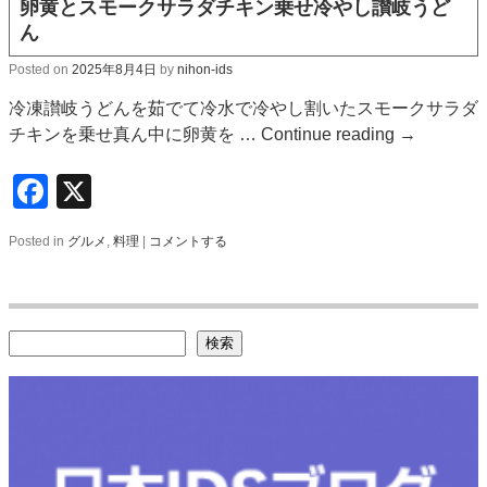
卵黄とスモークサラダチキン乗せ冷やし讃岐うど
ん
Posted on
2025年8月4日
by
nihon-ids
冷凍讃岐うどんを茹でて冷水で冷やし割いたスモークサラダ
チキンを乗せ真ん中に卵黄を …
Continue reading
→
Facebook
X
Posted in
グルメ
,
料理
|
コメントする
検索