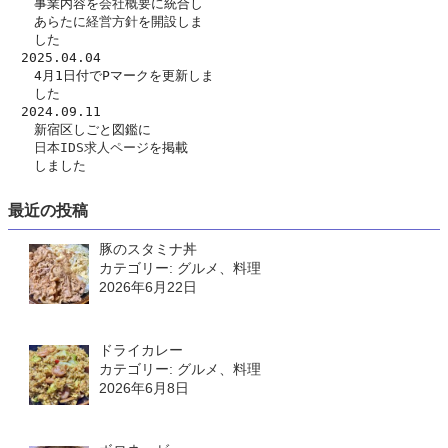
　　事業内容を
会社概要
に統合し
　　あらたに
経営方針
を開設しま
　　した　
　2025.04.04
　　4月1日付でPマークを更新しま
　　した
　2024.09.11
　　新宿区しごと図鑑に
日本IDS求人ページ
を掲載
　　しました
最近の投稿
豚のスタミナ丼
カテゴリー: グルメ、料理
2026年6月22日
ドライカレー
カテゴリー: グルメ、料理
2026年6月8日