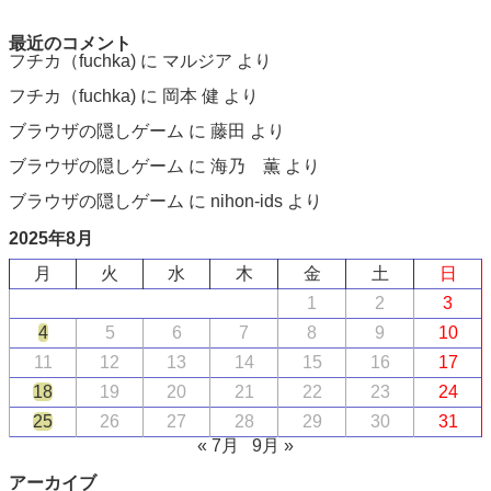
最近のコメント
フチカ（fuchka)
に
マルジア
より
フチカ（fuchka)
に
岡本 健
より
ブラウザの隠しゲーム
に
藤田
より
ブラウザの隠しゲーム
に
海乃 薫
より
ブラウザの隠しゲーム
に
nihon-ids
より
2025年8月
月
火
水
木
金
土
日
1
2
3
4
5
6
7
8
9
10
11
12
13
14
15
16
17
18
19
20
21
22
23
24
25
26
27
28
29
30
31
« 7月
9月 »
アーカイブ