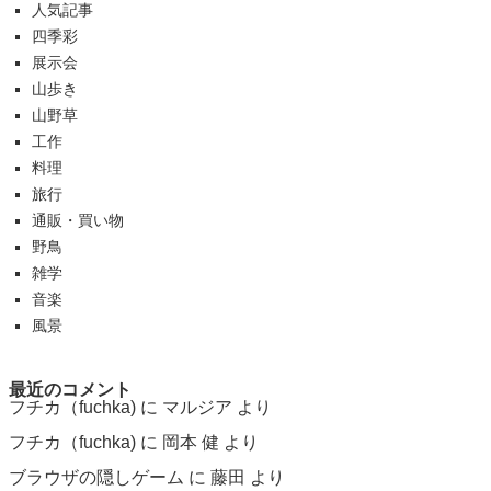
人気記事
四季彩
展示会
山歩き
山野草
工作
料理
旅行
通販・買い物
野鳥
雑学
音楽
風景
最近のコメント
フチカ（fuchka)
に
マルジア
より
フチカ（fuchka)
に
岡本 健
より
ブラウザの隠しゲーム
に
藤田
より