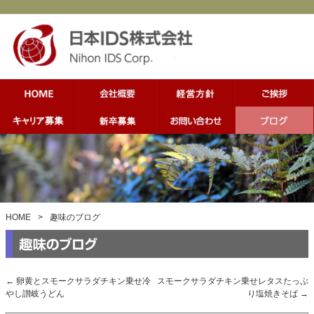
HOME
>
趣味のブログ
←
卵黄とスモークサラダチキン乗せ冷
スモークサラダチキン乗せレタスたっぷ
やし讃岐うどん
り塩焼きそば
→