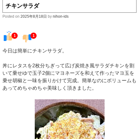
チキンサラダ
Posted on
2025年8月18日
by
nihon-ids
1
1
今日は簡単にチキンサラダ。
丼にレタスを2枚分ちぎって広げ炭焼き風サラダチキンを割
いて乗せゆで玉子2個にマヨネーズを和えて作ったマヨ玉を
乗せ胡椒と一味を振りかけて完成。
簡単なのにボリュームも
あってめちゃめちゃ美味しく頂きました。