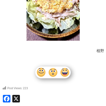
植野
Post Views:
223
Facebook
X