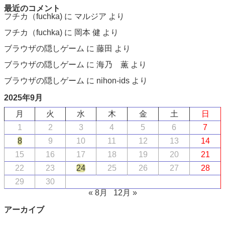
最近のコメント
フチカ（fuchka)
に
マルジア
より
フチカ（fuchka)
に
岡本 健
より
ブラウザの隠しゲーム
に
藤田
より
ブラウザの隠しゲーム
に
海乃 薫
より
ブラウザの隠しゲーム
に
nihon-ids
より
2025年9月
月
火
水
木
金
土
日
1
2
3
4
5
6
7
8
9
10
11
12
13
14
15
16
17
18
19
20
21
22
23
24
25
26
27
28
29
30
« 8月
12月 »
アーカイブ