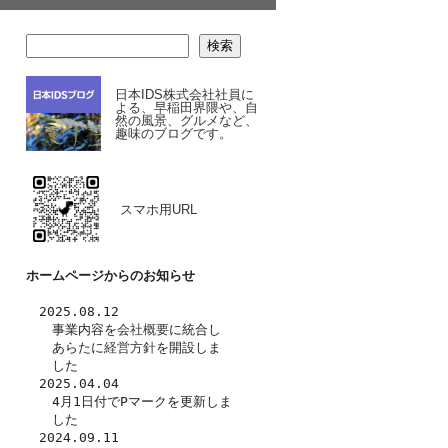
検索
日本IDS株式会社社員に
よる、早稲田界隈や、自
然の風景、グルメなど、
趣味のブログです。
スマホ用URL
ホームページからのお知らせ
　2025.08.12
　　事業内容を
会社概要
に統合し
　　あらたに
経営方針
を開設しま
　　した　
　2025.04.04
　　4月1日付でPマークを更新しま
　　した
　2024.09.11