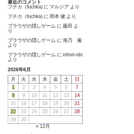
最近のコメント
フチカ（fuchka)
に
マルジア
より
フチカ（fuchka)
に
岡本 健
より
ブラウザの隠しゲーム
に
藤田
よ
り
ブラウザの隠しゲーム
に
海乃 薫
より
ブラウザの隠しゲーム
に
nihon-ids
より
2026年6月
月
火
水
木
金
土
日
1
2
3
4
5
6
7
8
9
10
11
12
13
14
15
16
17
18
19
20
21
22
23
24
25
26
27
28
29
30
« 12月