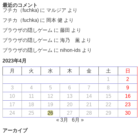
最近のコメント
フチカ（fuchka)
に
マルジア
より
フチカ（fuchka)
に
岡本 健
より
ブラウザの隠しゲーム
に
藤田
より
ブラウザの隠しゲーム
に
海乃 薫
より
ブラウザの隠しゲーム
に
nihon-ids
より
2023年4月
月
火
水
木
金
土
日
1
2
3
4
5
6
7
8
9
10
11
12
13
14
15
16
17
18
19
20
21
22
23
24
25
26
27
28
29
30
« 3月
6月 »
アーカイブ