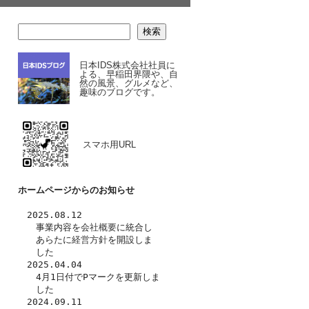
検索
日本IDS株式会社社員に
よる、早稲田界隈や、自
然の風景、グルメなど、
趣味のブログです。
スマホ用URL
ホームページからのお知らせ
　2025.08.12
　　事業内容を
会社概要
に統合し
　　あらたに
経営方針
を開設しま
　　した　
　2025.04.04
　　4月1日付でPマークを更新しま
　　した
　2024.09.11