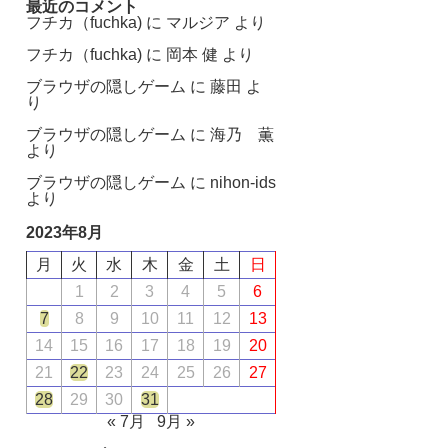
最近のコメント
フチカ（fuchka)
に
マルジア
より
フチカ（fuchka)
に
岡本 健
より
ブラウザの隠しゲーム
に
藤田
よ
り
ブラウザの隠しゲーム
に
海乃 薫
より
ブラウザの隠しゲーム
に
nihon-ids
より
2023年8月
月
火
水
木
金
土
日
1
2
3
4
5
6
7
8
9
10
11
12
13
14
15
16
17
18
19
20
21
22
23
24
25
26
27
28
29
30
31
« 7月
9月 »