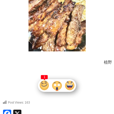
植野
1
Post Views:
163
Facebook
X