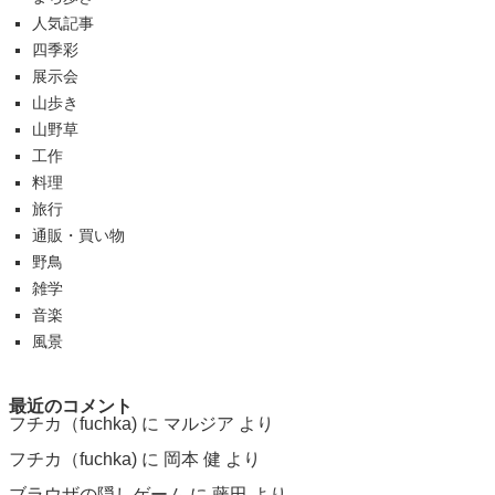
人気記事
四季彩
展示会
山歩き
山野草
工作
料理
旅行
通販・買い物
野鳥
雑学
音楽
風景
最近のコメント
フチカ（fuchka)
に
マルジア
より
フチカ（fuchka)
に
岡本 健
より
ブラウザの隠しゲーム
に
藤田
より