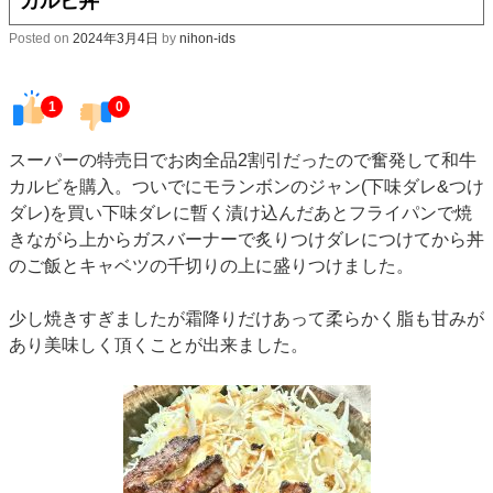
カルビ丼
Posted on
2024年3月4日
by
nihon-ids
1
0
スーパーの特売日でお肉全品2割引だったので奮発して和牛
カルビを購入。ついでにモランボンのジャン(下味ダレ&つけ
ダレ)を買い下味ダレに暫く漬け込んだあとフライパンで焼
きながら上からガスバーナーで炙りつけダレにつけてから丼
のご飯とキャベツの千切りの上に盛りつけました。
少し焼きすぎましたが霜降りだけあって柔らかく脂も甘みが
あり美味しく頂くことが出来ました。