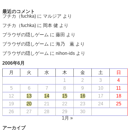
最近のコメント
フチカ（fuchka)
に
マルジア
より
フチカ（fuchka)
に
岡本 健
より
ブラウザの隠しゲーム
に
藤田
より
ブラウザの隠しゲーム
に
海乃 薫
より
ブラウザの隠しゲーム
に
nihon-ids
より
2006年6月
月
火
水
木
金
土
日
1
2
3
4
5
6
7
8
9
10
11
12
13
14
15
16
17
18
19
20
21
22
23
24
25
26
27
28
29
30
1月 »
アーカイブ