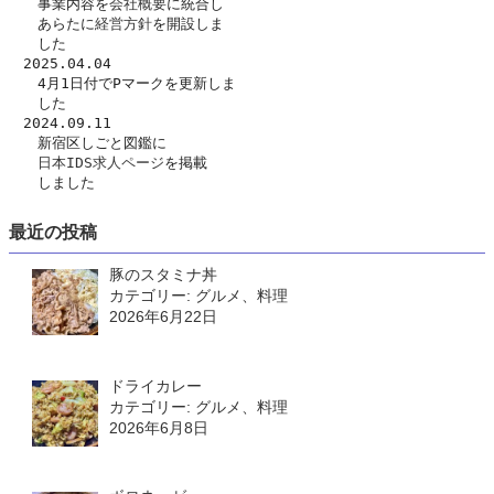
　　事業内容を
会社概要
に統合し
　　あらたに
経営方針
を開設しま
　　した　
　2025.04.04
　　4月1日付でPマークを更新しま
　　した
　2024.09.11
　　新宿区しごと図鑑に
日本IDS求人ページ
を掲載
　　しました
最近の投稿
豚のスタミナ丼
カテゴリー: グルメ、料理
2026年6月22日
ドライカレー
カテゴリー: グルメ、料理
2026年6月8日