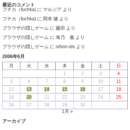
最近のコメント
フチカ（fuchka)
に
マルジア
より
フチカ（fuchka)
に
岡本 健
より
ブラウザの隠しゲーム
に
藤田
より
ブラウザの隠しゲーム
に
海乃 薫
より
ブラウザの隠しゲーム
に
nihon-ids
より
2006年6月
月
火
水
木
金
土
日
1
2
3
4
5
6
7
8
9
10
11
12
13
14
15
16
17
18
19
20
21
22
23
24
25
26
27
28
29
30
1月 »
アーカイブ