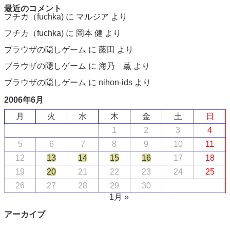
最近のコメント
フチカ（fuchka)
に
マルジア
より
フチカ（fuchka)
に
岡本 健
より
ブラウザの隠しゲーム
に
藤田
より
ブラウザの隠しゲーム
に
海乃 薫
より
ブラウザの隠しゲーム
に
nihon-ids
より
2006年6月
月
火
水
木
金
土
日
1
2
3
4
5
6
7
8
9
10
11
12
13
14
15
16
17
18
19
20
21
22
23
24
25
26
27
28
29
30
1月 »
アーカイブ